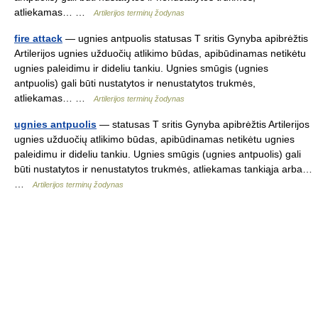
atliekamas… …
Artilerijos terminų žodynas
fire attack
— ugnies antpuolis statusas T sritis Gynyba apibrėžtis
Artilerijos ugnies užduočių atlikimo būdas, apibūdinamas netikėtu
ugnies paleidimu ir dideliu tankiu. Ugnies smūgis (ugnies
antpuolis) gali būti nustatytos ir nenustatytos trukmės,
atliekamas… …
Artilerijos terminų žodynas
ugnies antpuolis
— statusas T sritis Gynyba apibrėžtis Artilerijos
ugnies užduočių atlikimo būdas, apibūdinamas netikėtu ugnies
paleidimu ir dideliu tankiu. Ugnies smūgis (ugnies antpuolis) gali
būti nustatytos ir nenustatytos trukmės, atliekamas tankiąja arba…
…
Artilerijos terminų žodynas