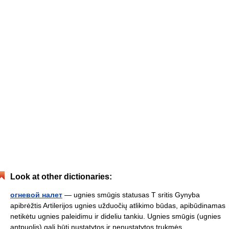
Look at other dictionaries:
oгневой налет
— ugnies smūgis statusas T sritis Gynyba
apibrėžtis Artilerijos ugnies užduočių atlikimo būdas, apibūdinamas
netikėtu ugnies paleidimu ir dideliu tankiu. Ugnies smūgis (ugnies
antpuolis) gali būti nustatytos ir nenustatytos trukmės,