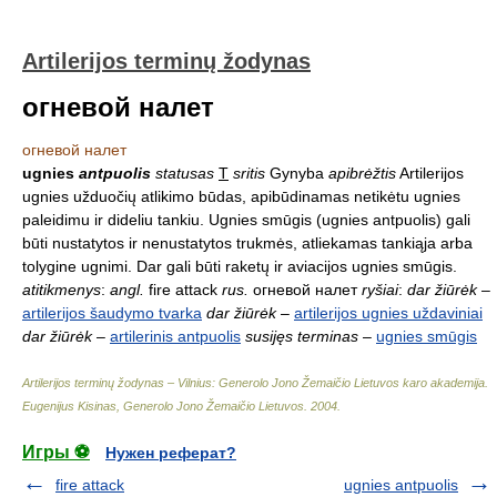
Artilerijos terminų žodynas
oгневой налет
oгневой налет
ugnies
antpuolis
statusas
T
sritis
Gynyba
apibrėžtis
Artilerijos
ugnies užduočių atlikimo būdas, apibūdinamas netikėtu ugnies
paleidimu ir dideliu tankiu. Ugnies smūgis (ugnies antpuolis) gali
būti nustatytos ir nenustatytos trukmės, atliekamas tankiąja arba
tolygine ugnimi. Dar gali būti raketų ir aviacijos ugnies smūgis.
atitikmenys
:
angl.
fire attack
rus.
oгневой налет
ryšiai
:
dar žiūrėk
–
artilerijos šaudymo tvarka
dar žiūrėk
–
artilerijos ugnies uždaviniai
dar žiūrėk
–
artilerinis antpuolis
susijęs terminas
–
ugnies smūgis
Artilerijos terminų žodynas – Vilnius: Generolo Jono Žemaičio Lietuvos karo akademija
.
Eugenijus Kisinas, Generolo Jono Žemaičio Lietuvos
.
2004
.
Игры ⚽
Нужен реферат?
fire attack
ugnies antpuolis