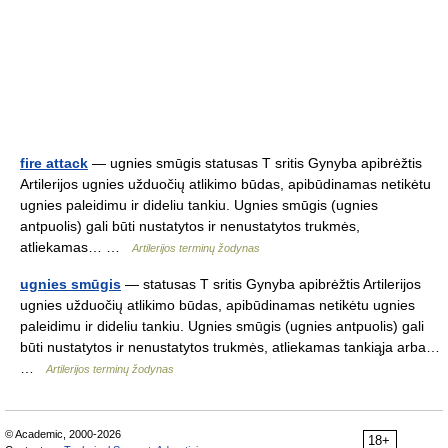
fire attack
— ugnies smūgis statusas T sritis Gynyba apibrėžtis
Artilerijos ugnies užduočių atlikimo būdas, apibūdinamas netikėtu
ugnies paleidimu ir dideliu tankiu. Ugnies smūgis (ugnies
antpuolis) gali būti nustatytos ir nenustatytos trukmės,
atliekamas… …
Artilerijos terminų žodynas
ugnies smūgis
— statusas T sritis Gynyba apibrėžtis Artilerijos
ugnies užduočių atlikimo būdas, apibūdinamas netikėtu ugnies
paleidimu ir dideliu tankiu. Ugnies smūgis (ugnies antpuolis) gali
būti nustatytos ir nenustatytos trukmės, atliekamas tankiąja arba…
…
Artilerijos terminų žodynas
© Academic, 2000-2026
18+